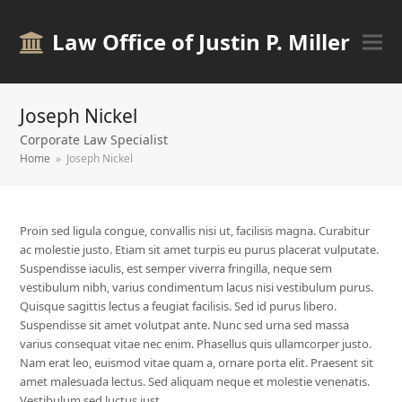
Law Office of Justin P. Miller
Joseph Nickel
Corporate Law Specialist
Home
»
Joseph Nickel
Proin sed ligula congue, convallis nisi ut, facilisis magna. Curabitur
ac molestie justo. Etiam sit amet turpis eu purus placerat vulputate.
Suspendisse iaculis, est semper viverra fringilla, neque sem
vestibulum nibh, varius condimentum lacus nisi vestibulum purus.
Quisque sagittis lectus a feugiat facilisis. Sed id purus libero.
Suspendisse sit amet volutpat ante. Nunc sed urna sed massa
varius consequat vitae nec enim. Phasellus quis ullamcorper justo.
Nam erat leo, euismod vitae quam a, ornare porta elit. Praesent sit
amet malesuada lectus. Sed aliquam neque et molestie venenatis.
Vestibulum sed luctus just